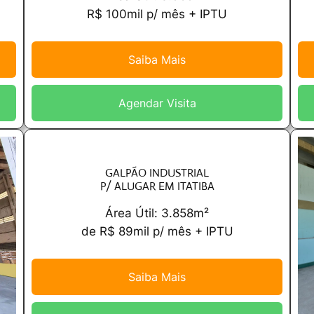
R$ 100mil p/ mês + IPTU
Saiba Mais
Agendar Visita
GALPÃO INDUSTRIAL
P/ ALUGAR EM ITATIBA
Área Útil: 3.858m²
de R$ 89mil p/ mês + IPTU
Saiba Mais