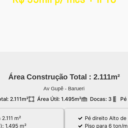
Área Construção Total : 2.111m²
Av Gupê - Barueri
tal: 2.111m²
Área Útil: 1.495m²
Docas: 3
Pé 
 2.111 m²
Pé direito Alto de
: 1.495 m²
Piso para 6 ton/m