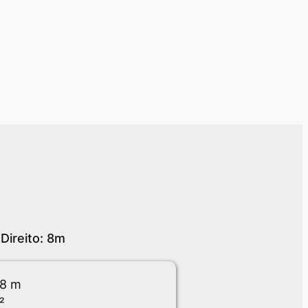
Direito: 8m
 8 m
²